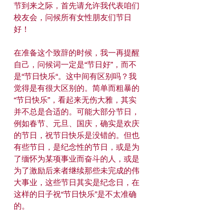
节到来之际，首先请允许我代表咱们
校友会，问候所有女性朋友们节日
好！
在准备这个致辞的时候，我一再提醒
自己，问候词一定是“节日好”，而不
是“节日快乐“。这中间有区别吗？我
觉得是有很大区别的。简单而粗暴的
“节日快乐”，看起来无伤大雅，其实
并不总是合适的。可能大部分节日，
例如春节、元旦、国庆，确实是欢庆
的节日，祝节日快乐是没错的。但也
有些节日，是纪念性的节日，或是为
了缅怀为某项事业而奋斗的人，或是
为了激励后来者继续那些未完成的伟
大事业，这些节日其实是纪念日，在
这样的日子祝“节日快乐”是不太准确
的。