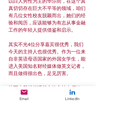
以白人男性为主的华尔街，在这个真
真切切存在巨大不平等的领域，咱们
有几位女性校友脱颖而出，她们的经
验和阅历，应该能够为有志从事金融
工作的年轻人提供借鉴和启示。
其实不光4位分享嘉宾很优秀，我们
今天的主持人也很优秀。作为一位来
自非英语母语国家的外国女学生，能
进入美国知名财经媒体做英文记者，
而且做得很出色，足见厉害。
接下来我就把话筒交给主持人师妹，
请正式开始今天的议程。
Email
LinkedIn
再祝大家节日好。当然，也真的希望
你们是快乐的。
谢谢大家。